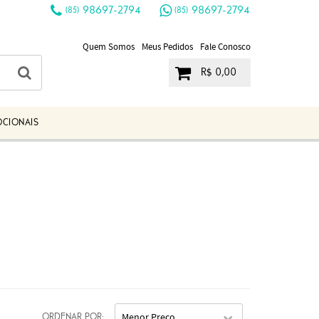
98697-2794
98697-2794
(85)
(85)
Quem Somos
Meus Pedidos
Fale Conosco
R$ 0,00
OCIONAIS
Menor Preço
ORDENAR POR