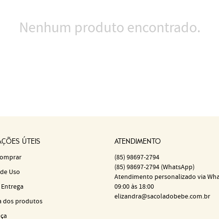
Nenhum produto encontrado.
ÇÕES ÚTEIS
ATENDIMENTO
omprar
(85)
98697-2794
(85)
98697-2794
(WhatsApp)
de Uso
Atendimento personalizado via Wh
 Entrega
09:00 às 18:00
elizandra@sacoladobebe.com.br
a dos produtos
ça