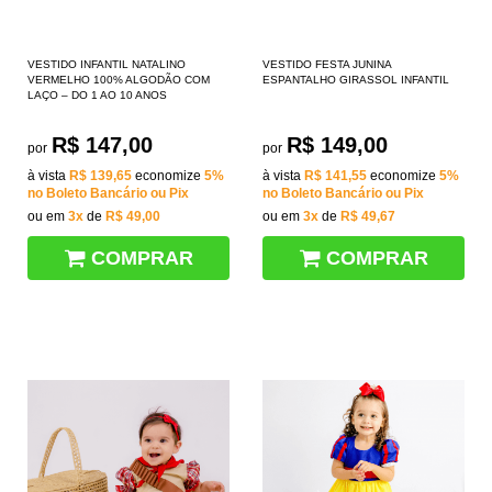
VESTIDO INFANTIL NATALINO
VESTIDO FESTA JUNINA
VERMELHO 100% ALGODÃO COM
ESPANTALHO GIRASSOL INFANTIL
LAÇO – DO 1 AO 10 ANOS
R$ 147,00
R$ 149,00
por
por
à vista
R$ 139,65
economize
5%
à vista
R$ 141,55
economize
5%
no Boleto Bancário ou Pix
no Boleto Bancário ou Pix
ou em
3x
de
R$ 49,00
ou em
3x
de
R$ 49,67
COMPRAR
COMPRAR