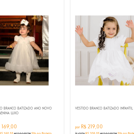
DO BRANCO BATIZADO ANO NOVO
VESTIDO BRANCO BATIZADO INFANTIL
MENINA LUXO
 169,00
R$ 219,00
por
R$ 160,55
economize
5%
no Boleto
à vista
R$ 208,05
economize
5%
no Bol