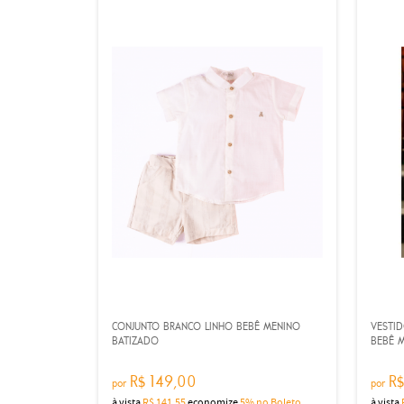
CONJUNTO BRANCO LINHO BEBÊ MENINO
VESTI
BATIZADO
BEBÊ 
R$ 149,00
R$
por
por
à vista
R$ 141,55
economize
5%
no Boleto
à vista