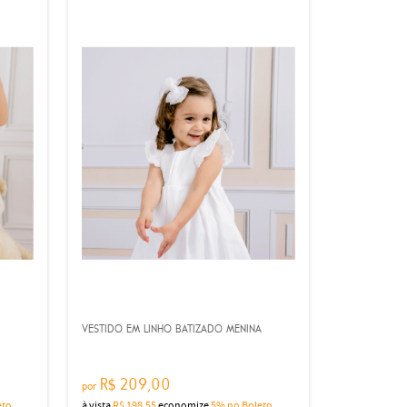
VESTIDO EM LINHO BATIZADO MENINA
R$ 209,00
por
eto
à vista
R$ 198,55
economize
5%
no Boleto