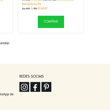
Bancário ou Pix
ou em
3x
de
R$ 69,67
COMPRAR
família!
REDES SOCIAIS
atsApp de