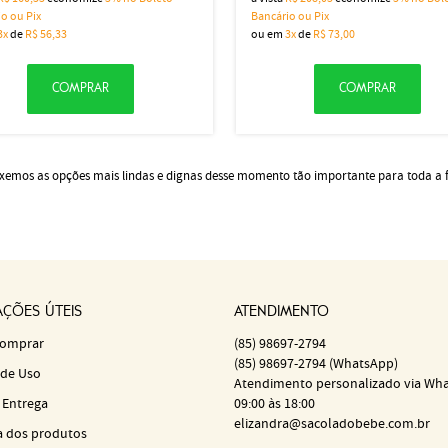
o ou Pix
Bancário ou Pix
3x
de
R$ 56,33
ou em
3x
de
R$ 73,00
COMPRAR
COMPRAR
rouxemos as opções mais lindas e dignas desse momento tão importante para toda a 
ÇÕES ÚTEIS
ATENDIMENTO
omprar
(85)
98697-2794
(85)
98697-2794
(WhatsApp)
de Uso
Atendimento personalizado via Wh
 Entrega
09:00 às 18:00
elizandra@sacoladobebe.com.br
a dos produtos