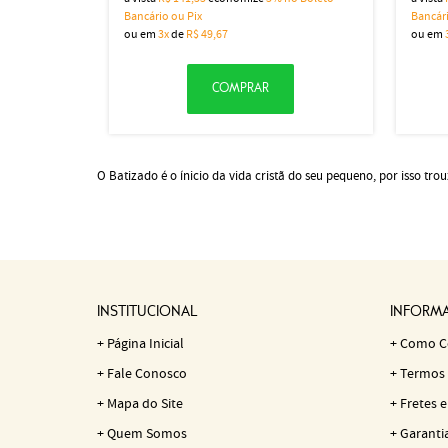
Bancário ou Pix
Bancári
ou em
3x
de
R$ 49,67
ou em
COMPRAR
O Batizado é o ínicio da vida cristã do seu pequeno, por isso t
INSTITUCIONAL
INFORMA
Página Inicial
Como C
Fale Conosco
Termos 
Mapa do Site
Fretes e
Quem Somos
Garanti