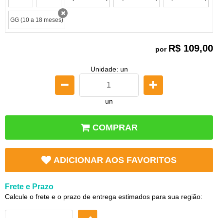
x
x
x
x
GG (10 a 18 meses)
x
R$ 109,00
por
Unidade: un
un
COMPRAR
ADICIONAR AOS FAVORITOS
Frete e Prazo
Calcule o frete e o prazo de entrega estimados para sua região: