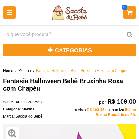
0
CATEGORIAS
Home
Menina
Fantasia Halloween Bebê Bruxinha Roxa com Chapéu
Fantasia Halloween Bebê Bruxinha Roxa
com Chapéu
R$ 109,00
por
Sku:
614DDFF20AA8D
Categoria:
Menina
à vista
R$ 103,55
economize
5%
no
Boleto Bancário ou Pix
Marca:
Sacola do Bebê