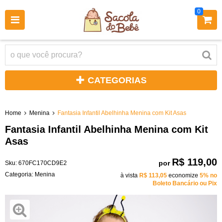
0
CATEGORIAS
Home
Menina
Fantasia Infantil Abelhinha Menina com Kit Asas
Fantasia Infantil Abelhinha Menina com Kit
Asas
R$ 119,00
por
Sku:
670FC170CD9E2
Categoria:
Menina
à vista
R$ 113,05
economize
5%
no
Boleto Bancário ou Pix