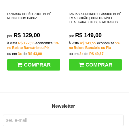
FANTASIA TIGRÃO POOH BEBÊ
FANTASIA URSINHO CLÁSSICO BEBÊ
MENINO COM CAPUZ
EM ALGODÃO | CONFORTÁVEL E
IDEAL PARA FOTOS | P AO 3 ANOS
R$ 129,00
R$ 149,00
por
por
à vista
R$ 122,55
economize
5%
à vista
R$ 141,55
economize
5%
no Boleto Bancário ou Pix
no Boleto Bancário ou Pix
ou em
3x
de
R$ 43,00
ou em
3x
de
R$ 49,67
COMPRAR
COMPRAR
Newsletter