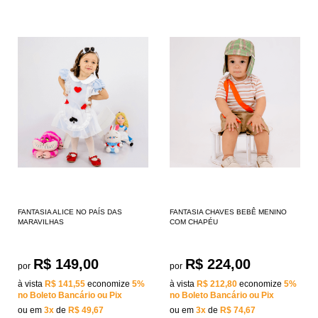
FANTASIA ALICE NO PAÍS DAS
FANTASIA CHAVES BEBÊ MENINO
MARAVILHAS
COM CHAPÉU
R$ 149,00
R$ 224,00
por
por
à vista
R$ 141,55
economize
5%
à vista
R$ 212,80
economize
5%
no Boleto Bancário ou Pix
no Boleto Bancário ou Pix
ou em
3x
de
R$ 49,67
ou em
3x
de
R$ 74,67